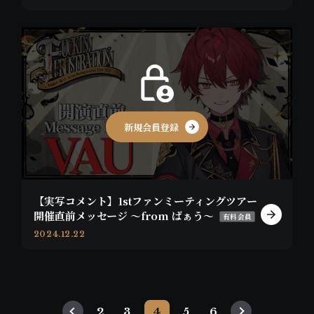
新規会員登録
【実写コメント】1stファンミーティングツアー
開催直前メッセージ 〜from ばぁう〜
有料会員
2024.12.22
2
3
4
5
6