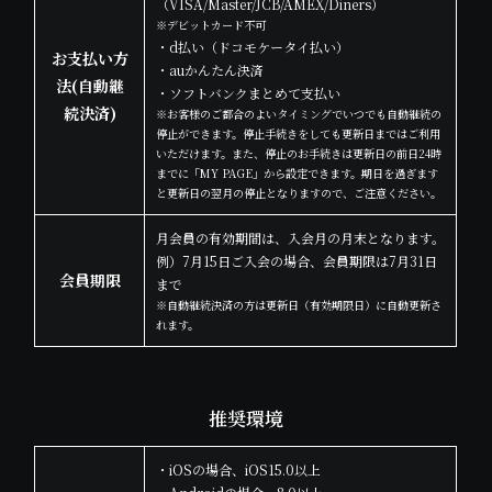
（VISA/Master/JCB/AMEX/Diners）
※デビットカード不可
・d払い（ドコモケータイ払い）
お支払い方
・auかんたん決済
法
(自動継
・ソフトバンクまとめて支払い
続決済)
※お客様のご都合のよいタイミングでいつでも自動継続の
停止ができます。停止手続きをしても更新日まではご利用
いただけます。また、停止のお手続きは更新日の前日24時
までに「MY PAGE」から設定できます。期日を過ぎます
と更新日の翌月の停止となりますので、ご注意ください。
月会員の有効期間は、入会月の月末となります。
例）7月15日ご入会の場合、会員期限は7月31日
会員期限
まで
※自動継続決済の方は更新日（有効期限日）に自動更新さ
れます。
推奨環境
・iOSの場合、iOS15.0以上