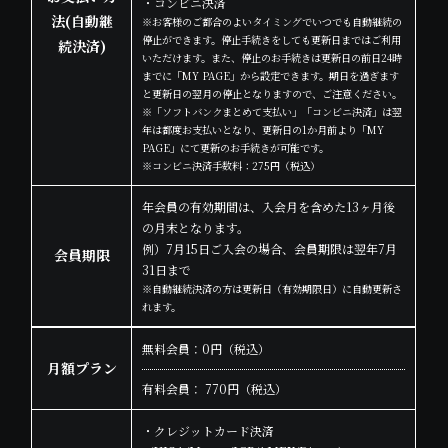
・コンビニ決済
法
(自動継
※お客様のご都合のよいタイミングでいつでも自動継続の
停止ができます。停止手続きをしても更新日まではご利用
続決済)
いただけます。また、停止のお手続きは更新日の前日24時
までに「MY PAGE」から設定できます。期日を過ぎます
と更新日の翌月の停止となりますので、ご注意ください。
※「ソフトバンクまとめて支払い」「コンビニ決済」は翌
年は都度お支払いとなり、更新日の1か月前より「MY
PAGE」にて更新のお手続きが可能です。
※コンビニ決済手数料：275円（税込）
年会員の有効期間は、入会月を含めた13ヶ月後
の月末となります。
例）7月15日ご入会の場合、会員期限は翌年7月
会員期限
31日まで
※自動継続決済の方は更新日（有効期限日）に自動更新さ
れます。
無料会員：0円（税込）
月額プラン
有料会員： 770円（税込）
・クレジットカード決済