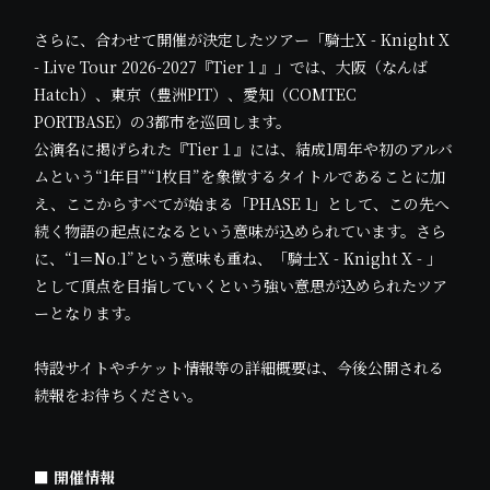
さらに、合わせて開催が決定したツアー「騎士X - Knight X
- Live Tour 2026-2027『Tier１』」では、大阪（なんば
Hatch）、東京（豊洲PIT）、愛知（COMTEC
PORTBASE）の3都市を巡回します。
公演名に掲げられた『Tier１』には、結成1周年や初のアルバ
ムという“1年目”“1枚目”を象徴するタイトルであることに加
え、ここからすべてが始まる「PHASE 1」として、この先へ
続く物語の起点になるという意味が込められています。さら
に、“1＝No.1”という意味も重ね、「騎士X - Knight X - 」
として頂点を目指していくという強い意思が込められたツア
ーとなります。
特設サイトやチケット情報等の詳細概要は、今後公開される
続報をお待ちください。
■ 開催情報