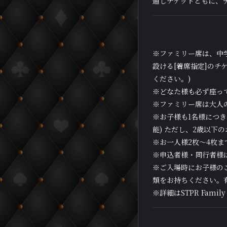
通しチケットともに、
※ファミリー席は、中
設ける[着席指定]の
ください。)
※どなた様も必ず座っ
※ファミリー席は大人
※お子様も1名様につき
能) ただし、2歳以下
※お一人様2枚〜4枚ま
※申込者様・同行者様
※ご入場時にお子様の
類をお持ちください。
※詳細はSTPR Famil