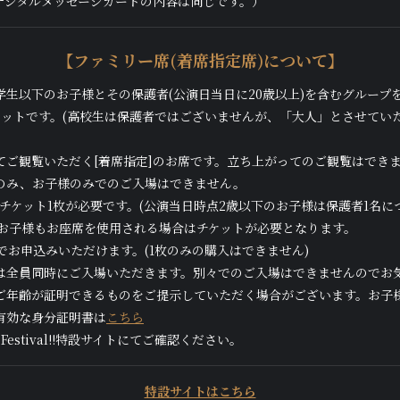
デジタルメッセージカードの内容は同じです。）
【ファミリー席(着席指定席)について】
学生以下のお子様とその保護者(公演日当日に20歳以上)を含むグループ
チケットです。(高校生は保護者ではございませんが、「大人」とさせてい
てご観覧いただく[着席指定]のお席です。立ち上がってのご観覧はでき
のみ、お子様のみでのご入場はできません。
チケット1枚が必要です。(公演当日時点2歳以下のお子様は保護者1名に
のお子様もお座席を使用される場合はチケットが必要となります。
でお申込みいただけます。(1枚のみの購入はできません)
は全員同時にご入場いただきます。別々でのご入場はできませんのでお
ご年齢が証明できるものをご提示していただく場合がございます。お子
有効な身分証明書は
こちら
y Festival!!特設サイトにてご確認ください。
特設サイトはこちら