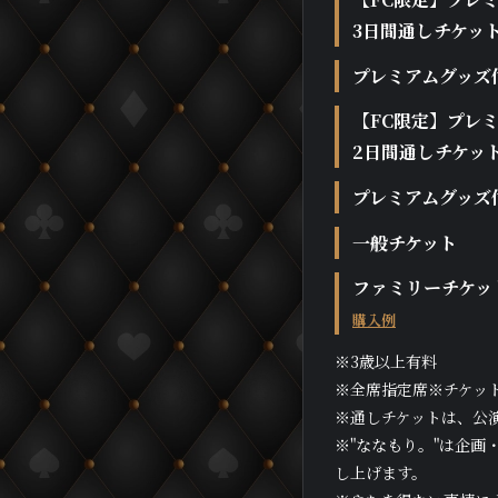
3日間通しチケッ
プレミアムグッズ
【FC限定】プレ
2日間通しチケッ
プレミアムグッズ
一般チケット
ファミリーチケッ
購入例
※3歳以上有料
※全席指定席※チケッ
※通しチケットは、公
※"ななもり。"は企
し上げます。