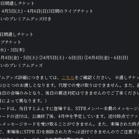
3日間通しチケット
・4月5日(土)・4月6日(日)3日間のライブチケット
違いのプレミアムグッズ付き
2日間通しチケット
イブチケット
)・3日(木)
日(金)・5日(土) ②4月5日(土)・6日(日) ③4月4日(金)・6日(日)
違いのプレミアムグッズ
アムグッズ詳細につきましては、
こちら
をご確認ください。 ※通しチケ
おひとつのお渡しとなります。代理での受け取りはできません。また、
当日の会場のみとなり、後日の郵送対応はできませんのでご了承くださ
日によって異なります。）
カードは、当日すとふぇすに登場する、STPRメンバー全員のメッセージ
カードの送付は、公演終了後、4月中を予定しています。送付時点でファ
メッセージカードを受け取ることができません。また、来場された時点での
、来場後にSTPR IDを削除された方へは送付できませんのでご注意下